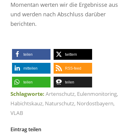
Momentan werten wir die Ergebnisse aus
und werden nach Abschluss darüber
berichten.
teilen
twittern
mitteilen
RSS-feed
teilen
teilen
Schlagworte:
Artenschutz
,
Eulenmonitoring
,
Habichtskauz
,
Naturschutz
,
Nordostbayern
,
VLAB
Eintrag teilen