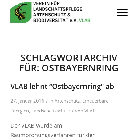
SCHLAGWORTARCHIV
FÜR:
OSTBAYERNRING
VLAB lehnt “Ostbayernring” ab
/
27. Januar 2016
in
Artenschutz
,
Erneuerbare
/
Energien
,
Landschaftsschutz
von
VLAB
Der VLAB wurde am
Raumordnungsverfahren für den