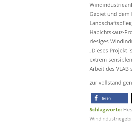
Windindustrieanl
Gebiet und dem b
Landschaftspfleg
Habichtskauz-Proj
riesiges Windind
„Dieses Projekt 
extrem sensiblen
Arbeit des VLAB 
zur vollständige
teilen
Schlagworte:
Hes
Windindustriegebi