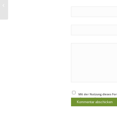
Zur Europawahl am 26. Mai 2019
Mit der Nutzung dieses Fo
einverstanden.
*