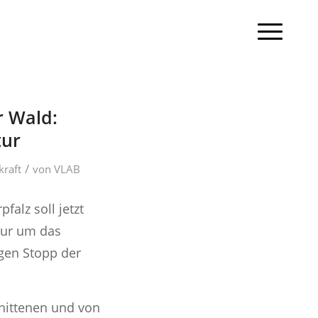
 Wald:
tur
/
raft
von
VLAB
alz soll jetzt
nur um das
igen Stopp der
hnittenen und von