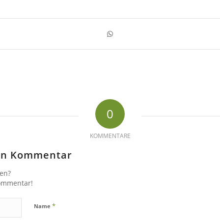
0
KOMMENTARE
nen Kommentar
gen?
Kommentar!
*
Name