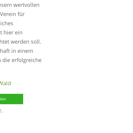
esem wertvollen
Verein für
eiches
 hier ein
htet werden soll.
chaft in einem
 die erfolgreiche
Wald
ilen
z
,