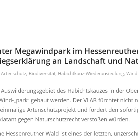
nter Megawindpark im Hessenreuther
iegserklärung an Landschaft und Na
n
Artenschutz
,
Biodiversität
,
Habichtkauz-Wiederansiedlung
,
Windk
Auswilderungsgebiet des Habichtskauzes in der Oberpf
 Wind-„park“ gebaut werden. Der VLAB fürchtet nicht 
einmalige Artenschutzprojekt und fordert den sofort
klatant gegen Naturschutzrecht verstoßen würden.
he Hessenreuther Wald ist eines der letzten, unzersc