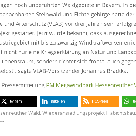
agen noch unberührten Waldgebiete in Bayern. In di
enachbarten Steinwald und Fichtelgebirge hatte der 
e und Artenschutz (VLAB) vor drei Jahren sein erfolgr
ekt gestartet. Jetzt wurde bekannt, dass ausgerechnet
ustriegebiet mit bis zu zwanzig Windkraftwerken erric
ist nicht nur eine Kriegserklärung an Natur und Lands
 Lebensraum, sondern richtet sich frontal auch gegen
selbst“, sagte VLAB-Vorsitzender Johannes Bradtka.
n Pressemitteilung
PM Megawindpark Hessenreuther 
twittern
mitteilen
RSS-feed
te
senreuther Wald
,
Wiederansiedlungsprojekt Habichtskau
et