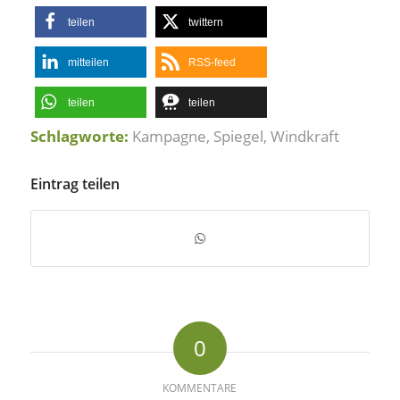
teilen
twittern
mitteilen
RSS-feed
teilen
teilen
Schlagworte:
Kampagne
,
Spiegel
,
Windkraft
Eintrag teilen
0
KOMMENTARE