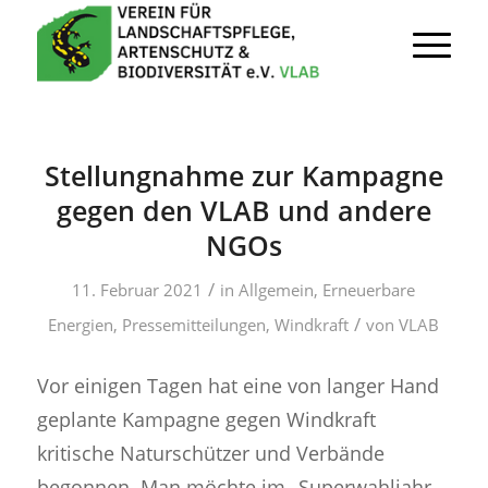
Stellungnahme zur Kampagne
gegen den VLAB und andere
NGOs
/
11. Februar 2021
in
Allgemein
,
Erneuerbare
/
Energien
,
Pressemitteilungen
,
Windkraft
von
VLAB
Vor einigen Tagen hat eine von langer Hand
geplante Kampagne gegen Windkraft
kritische Naturschützer und Verbände
begonnen. Man möchte im „Superwahljahr