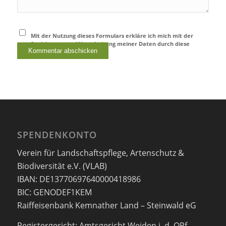
Mit der Nutzung dieses Formulars erkläre ich mich mit der
Speicherung und Verarbeitung meiner Daten durch diese
Website einverstanden.
*
SPENDENKONTO
Verein für Landschaftspflege, Artenschutz &
Biodiversität e.V. (VLAB)
IBAN: DE13770697640000418986
BIC: GENODEF1KEM
Raiffeisenbank Kemnather Land – Steinwald eG
Registergericht: Amtsgericht Weiden i. d. OPf.