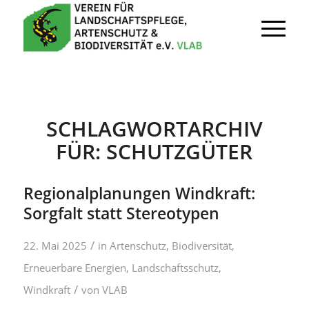
SCHLAGWORTARCHIV
FÜR:
SCHUTZGÜTER
Regionalplanungen Windkraft:
Sorgfalt statt Stereotypen
/
22. Mai 2025
in
Artenschutz
,
Biodiversität
,
Erneuerbare Energien
,
Landschaftsschutz
,
/
Windkraft
von
VLAB