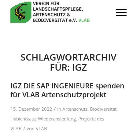
SCHLAGWORTARCHIV
FÜR:
IGZ
IGZ DIE SAP INGENIEURE spenden
für VLAB Artenschutzprojekt
/
15. Dezember 2022
in
Artenschutz
,
Biodiversität
,
Habichtkauz-Wiederansiedlung
,
Projekte des
/
VLAB
von
VLAB