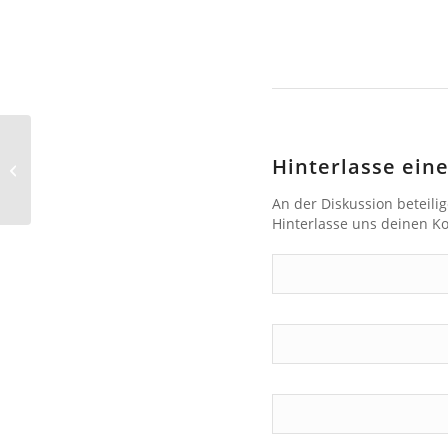
Unsere Weggefährtin Alev Kowalzik
Hinterlasse ei
erinnert an Enoch zu Guttenberg
An der Diskussion beteili
Hinterlasse uns deinen 