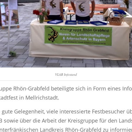
VLAB Infostand
uppe Rhön-Grabfeld beteiligte sich in Form eines Inf
adtfest in Mellrichstadt.
 gute Gelegenheit, viele interessierte Festbesucher ü
B sowie über die Arbeit der Kreisgruppe für den Land
nterfränkischen Landkreis Rhön-Grabfeld zu informi