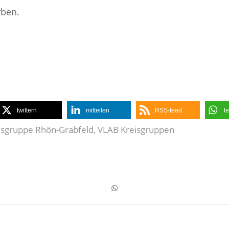
rben.
twittern
mitteilen
RSS-feed
te
isgruppe Rhön-Grabfeld
,
VLAB Kreisgruppen