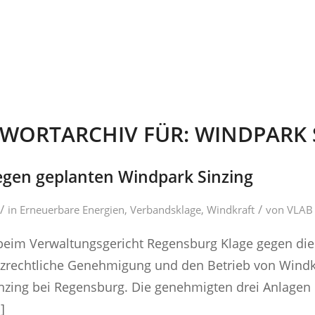
WORTARCHIV FÜR:
WINDPARK 
egen geplanten Windpark Sinzing
/
/
in
Erneuerbare Energien
,
Verbandsklage
,
Windkraft
von
VLAB
beim Verwaltungsgericht Regensburg Klage gegen die
zrechtliche Genehmigung und den Betrieb von Windk
zing bei Regensburg. Die genehmigten drei Anlagen 
]