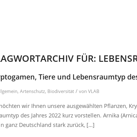
LAGWORTARCHIV FÜR:
LEBENS
yptogamen, Tiere und Lebensraumtyp des
/
llgemein
,
Artenschutz
,
Biodiversität
von
VLAB
 möchten wir Ihnen unsere ausgewählten Pflanzen, Kr
umtyp des Jahres 2022 kurz vorstellen. Arnika (Arnic
n ganz Deutschland stark zurück, […]