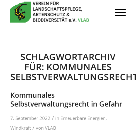
SCHLAGWORTARCHIV
FÜR:
KOMMUNALES
SELBSTVERWALTUNGSRECH
Kommunales
Selbstverwaltungsrecht in Gefahr
/
7. September 2022
in
Erneuerbare Energien
,
/
Windkraft
von
VLAB