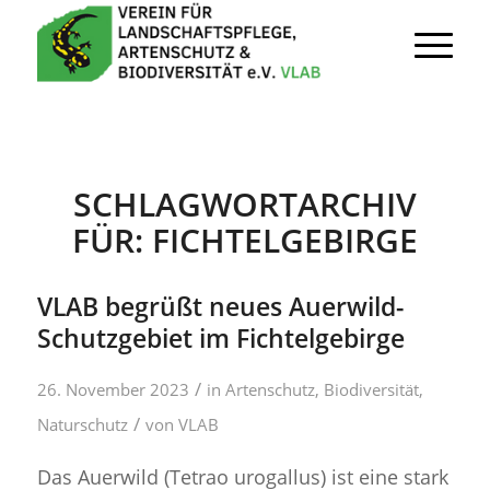
SCHLAGWORTARCHIV
FÜR:
FICHTELGEBIRGE
VLAB begrüßt neues Auerwild-
Schutzgebiet im Fichtelgebirge
/
26. November 2023
in
Artenschutz
,
Biodiversität
,
/
Naturschutz
von
VLAB
Das Auerwild (Tetrao urogallus) ist eine stark