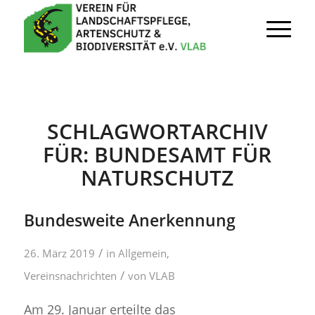
SCHLAGWORTARCHIV
FÜR:
BUNDESAMT FÜR
NATURSCHUTZ
Bundesweite Anerkennung
/
26. März 2019
in
Allgemein
,
/
Vereinsnachrichten
von
VLAB
Am 29. Januar erteilte das