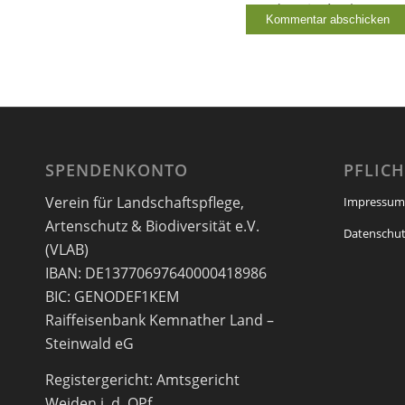
einverstanden.
*
SPENDENKONTO
PFLIC
Verein für Landschaftspflege,
Impressum
Artenschutz & Biodiversität e.V.
Datenschut
(VLAB)
IBAN: DE13770697640000418986
BIC: GENODEF1KEM
Raiffeisenbank Kemnather Land –
Steinwald eG
Registergericht: Amtsgericht
Weiden i. d. OPf.