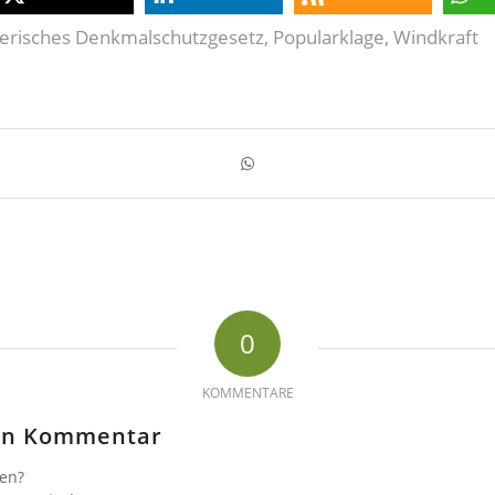
erisches Denkmalschutzgesetz
,
Popularklage
,
Windkraft
0
KOMMENTARE
nen Kommentar
gen?