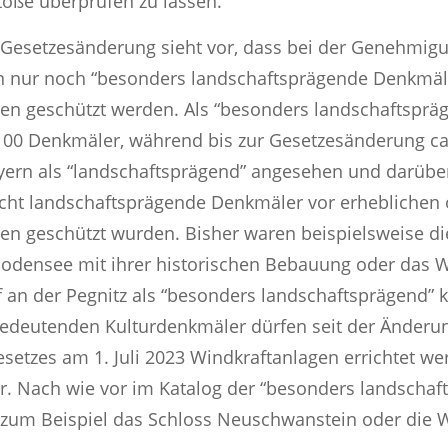
öße überprüfen zu lassen.
 Gesetzesänderung sieht vor, dass bei der Genehmig
n nur noch “besonders landschaftsprägende Denkmäl
en geschützt werden. Als “besonders landschaftspräg
100 Denkmäler, während bis zur Gesetzesänderung ca
yern als “landschaftsprägend” angesehen und darübe
nicht landschaftsprägende Denkmäler vor erheblichen
en geschützt wurden. Bisher waren beispielsweise di
odensee mit ihrer historischen Bebauung oder das W
 an der Pegnitz als “besonders landschaftsprägend” ka
bedeutenden Kulturdenkmäler dürfen seit der Änderu
etzes am 1. Juli 2023 Windkraftanlagen errichtet we
r. Nach wie vor im Katalog der “besonders landscha
zum Beispiel das Schloss Neuschwanstein oder die W