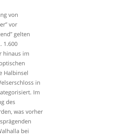
ung von
er” vor
end” gelten
. 1.600
r hinaus im
 optischen
e Halbinsel
elserschloss in
tegorisiert. Im
ng des
rden, was vorher
ftsprägenden
alhalla bei