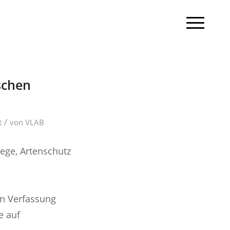
schen
/
t
von
VLAB
lege, Artenschutz
en Verfassung
e auf