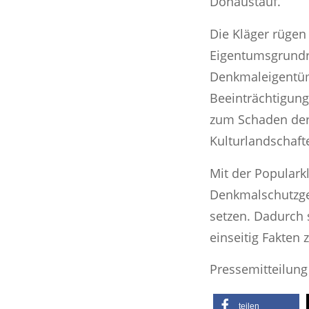
Donaustauf.
Die Kläger rügen
Eigentumsgrundr
Denkmaleigentüm
Beeinträchtigung
zum Schaden der 
Kulturlandschaft
Mit der Populark
Denkmalschutzges
setzen. Dadurch
einseitig Fakten
Pressemitteilun
teilen