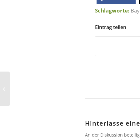
Schlagworte:
Bay
Eintrag teilen
VLAB
Artenhilfsprojekte
tragen Früchte
Hinterlasse ei
An der Diskussion beteili