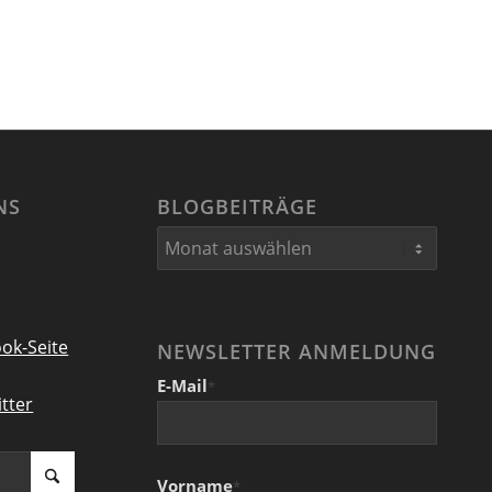
NS
BLOGBEITRÄGE
ok-Seite
NEWSLETTER ANMELDUNG
E-Mail
*
tter
Vorname
*