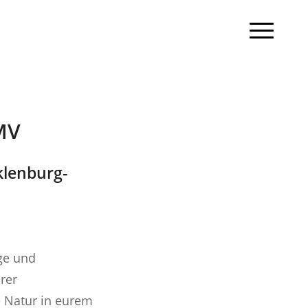
MV
klenburg-
ge und
rer
e Natur in eurem