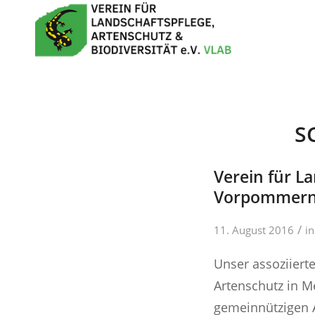
S
Verein für L
Vorpommer
/
11. August 2016
i
Unser assoziiert
Artenschutz in M
gemeinnützigen A