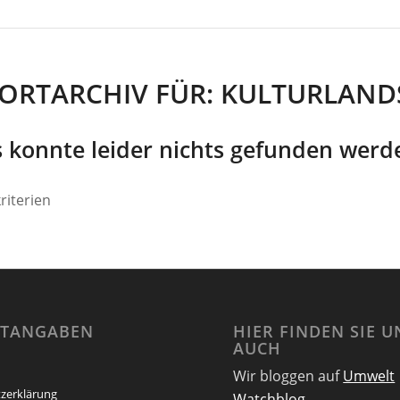
ORTARCHIV FÜR:
KULTURLAND
s konnte leider nichts gefunden werd
riterien
HTANGABEN
HIER FINDEN SIE U
AUCH
Wir bloggen auf
Umwelt
zerklärung
Watchblog