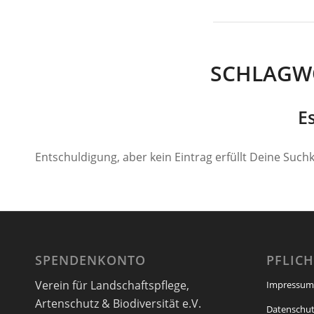
SCHLAGW
E
Entschuldigung, aber kein Eintrag erfüllt Deine Suchk
SPENDENKONTO
PFLIC
Verein für Landschaftspflege,
Impressum
Artenschutz & Biodiversität e.V.
Datenschut