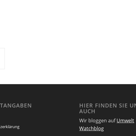
HTANGABEN
HIER FINDEN SIE U
AUCH
Wir bloggen auf
Umwelt
zerklärung
Watchblog